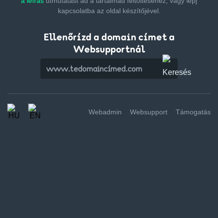
a leírás
útmutatást ad a tartalmad feltöltéséhez,
vagy lépj
kapcsolatba az oldal készítőjével.
Ellenőrízd a domain címet a
Websupportnál
Webadmin
Websupport
Támogatás