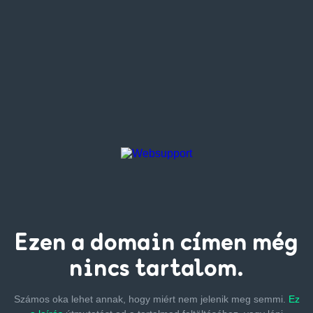
Ezen a
domain címen
még
nincs tartalom.
Számos oka lehet annak, hogy miért nem jelenik meg semmi.
Ez